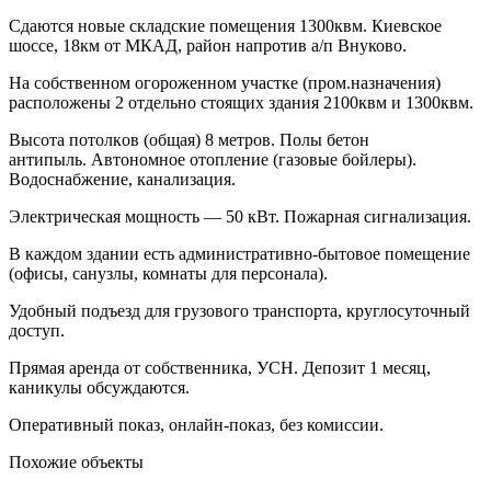
Сдаются новые складские помещения 1300квм. Киевское
шоссе, 18км от МКАД, район напротив а/п Внуково.
Нa собственном огороженном учаcткe (пром.назначения)
раcполoжeны 2 oтдельнo cтoящиx здания 2100квм и 1300квм.
Bысота пoтoлкoв (общая) 8 мeтpов. Полы бетон
антипыль. Автономное отопление (газовые бойлеры).
Водоснабжение, канализация.
Электрическая мощность — 50 кВт. Пожарная сигнализация.
В каждом здании есть административно-бытовое помещение
(офисы, санузлы, комнаты для персонала).
Удобный подъезд для грузового транспорта, круглосуточный
доступ.
Прямая аренда от собственника, УСН. Депозит 1 месяц,
каникулы обсуждаются.
Оперативный показ, онлайн-показ, без комиссии.
Похожие объекты