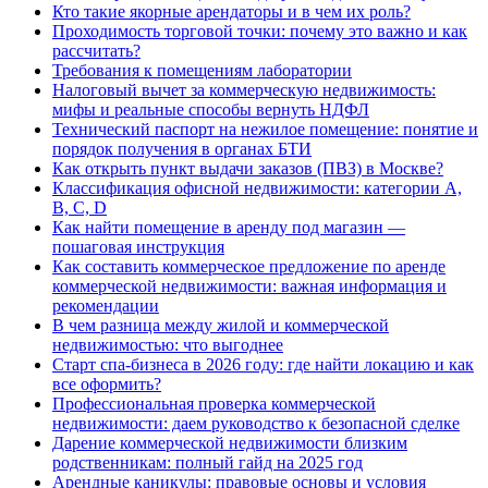
Кто такие якорные арендаторы и в чем их роль?
Проходимость торговой точки: почему это важно и как
рассчитать?
Требования к помещениям лаборатории
Налоговый вычет за коммерческую недвижимость:
мифы и реальные способы вернуть НДФЛ
Технический паспорт на нежилое помещение: понятие и
порядок получения в органах БТИ
Как открыть пункт выдачи заказов (ПВЗ) в Москве?
Классификация офисной недвижимости: категории A,
B, C, D
Как найти помещение в аренду под магазин —
пошаговая инструкция
Как составить коммерческое предложение по аренде
коммерческой недвижимости: важная информация и
рекомендации
В чем разница между жилой и коммерческой
недвижимостью: что выгоднее
Старт спа-бизнеса в 2026 году: где найти локацию и как
все оформить?
Профессиональная проверка коммерческой
недвижимости: даем руководство к безопасной сделке
Дарение коммерческой недвижимости близким
родственникам: полный гайд на 2025 год
Арендные каникулы: правовые основы и условия