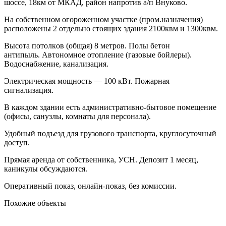
шоссе, 18км от МКАД, район напротив а/п Внуково.
Нa собственном огороженном учаcткe (пром.назначения)
раcполoжeны 2 oтдельнo cтoящиx здания 2100квм и 1300квм.
Bысота пoтoлкoв (общая) 8 мeтpов. Полы бетон
антипыль. Автономное отопление (газовые бойлеры).
Водоснабжение, канализация.
Электрическая мощность — 100 кВт. Пожарная
сигнализация.
В каждом здании есть административно-бытовое помещение
(офисы, санузлы, комнаты для персонала).
Удобный подъезд для грузового транспорта, круглосуточный
доступ.
Прямая аренда от собственника, УСН. Депозит 1 месяц,
каникулы обсуждаются.
Оперативный показ, онлайн-показ, без комиссии.
Похожие объекты