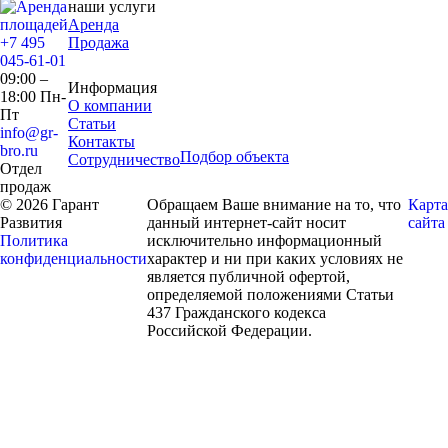
наши услуги
Аренда
+7 495
Продажа
045-61-01
09:00 –
Информация
18:00 Пн-
О компании
Пт
Статьи
info@gr-
Контакты
bro.ru
Подбор объекта
Сотрудничество
Отдел
продаж
© 2026 Гарант
Обращаем Ваше внимание на то, что
Карта
Развития
данный интернет-сайт носит
сайта
Политика
исключительно информационный
конфиденциальности
характер и ни при каких условиях не
является публичной офертой,
определяемой положениями Статьи
437 Гражданского кодекса
Российской Федерации.